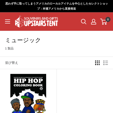
コ
思わず手に取ってしまうアメリカのローカルアイテムを中心としたセレクトショッ
ン
プ：本場アメリカから直接発送
テ
UPSTAIRS
0
ン
TENT
ツ
に
ミュージック
ス
キ
1 製品
ッ
プ
並び替え
す
る