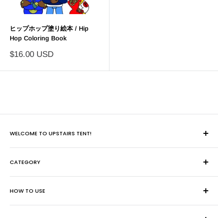
ヒップホップ塗り絵本 / Hip
Hop Coloring Book
販
$16.00 USD
売
価
格
WELCOME TO UPSTAIRS TENT!
アメリカのギフトショップ、旅行先のお土産やさん、ブックスト
CATEGORY
ア、マーケット。お店に入るだけでワクワクして、さらに商品を
手にとってワクワクします。
地域別
思い入れのあるご当地モノ、単純にデザインが好きなモノ、想い
HOW TO USE
インテリア・装飾
はそれぞれですが、何だかアメリカのアイテムって楽しいですよ
バッグ・財布
ご注文について
ね。